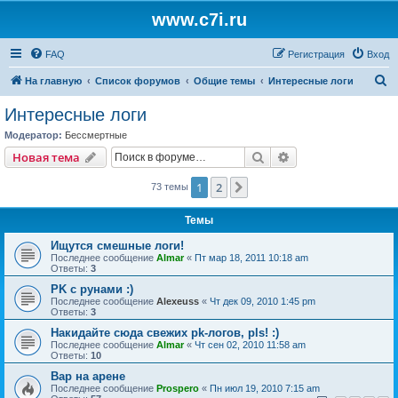
www.c7i.ru
FAQ
Регистрация
Вход
П
На главную
Список форумов
Общие темы
Интересные логи
о
Интересные логи
и
Модератор:
Бессмертные
с
Поиск
Расширенный пои
Новая тема
к
1
2
След.
73 темы
Темы
Ищутся смешные логи!
Последнее сообщение
Almar
«
Пт мар 18, 2011 10:18 am
Ответы:
3
PK с рунами :)
Последнее сообщение
Alexeuss
«
Чт дек 09, 2010 1:45 pm
Ответы:
3
Накидайте сюда свежих pk-логов, pls! :)
Последнее сообщение
Almar
«
Чт сен 02, 2010 11:58 am
Ответы:
10
Вар на арене
Последнее сообщение
Prospero
«
Пн июл 19, 2010 7:15 am