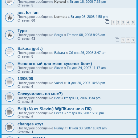
Последнее сообщение
Kyrand
«
Вт авг 18, 2009 7:33 pm
Ответы:
5
just for fun
Последнее сообщение
Lermett
«
Вт апр 08, 2008 4:58 pm
Ответы:
60
1
2
3
4
5
Typo
Последнее сообщение
Sergs
«
Пт фев 08, 2008 9:25 am
Ответы:
43
1
2
3
Bakara jget :)
Последнее сообщение
Bakara
«
Сб янв 26, 2008 3:47 am
Ответы:
8
Непонятный для меня кусочек боя=)
Последнее сообщение
Slevin
«
Пн дек 24, 2007 11:17 am
Ответы:
2
13/06/06
Последнее сообщение
Valriel
«
Чт дек 20, 2007 10:53 pm
Ответы:
6
Соскучились по мне?)
Последнее сообщение
Bert
«
Вт дек 11, 2007 1:34 pm
Ответы:
5
Beli(+N) vs Slevin(+W)(ПК-лог не о ПК)
Последнее сообщение
Lexes
«
Чт дек 06, 2007 5:38 pm
Ответы:
6
changes жгут
Последнее сообщение
Funny
«
Пт ноя 30, 2007 10:09 am
Ответы:
1