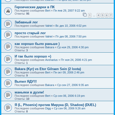
Героические дарки в ПК
Последнее сообщение
Bert
«
Пн янв 29, 2007 9:22 am
Ответы:
95
1
4
5
6
7
…
Забавный лог
Последнее сообщение
Valriel
«
Вс дек 10, 2006 4:02 pm
просто старый лог
Последнее сообщение
Valriel
«
Пт дек 08, 2006 7:50 pm
как хорошо было раньше )
Последнее сообщение
Bakara
«
Ср ноя 29, 2006 4:30 pm
Ответы:
3
И так было хорошо =)
Последнее сообщение
Avenarius
«
Пт ноя 24, 2006 4:21 pm
Ответы:
1
Bakara (Kyr) vs Etor Gilraen Sein (2 loota)
Последнее сообщение
Bert
«
Пн окт 09, 2006 2:46 pm
Ответы:
9
Выпил ЯДУ!!!
Последнее сообщение
Bakara
«
Ср сен 27, 2006 9:35 am
маньяки в дуэли!
Последнее сообщение
Bert
«
Ср сен 06, 2006 6:19 pm
Ответы:
10
Я (L, Phoenix) против Мируна (D, Shadow) (DUEL)
Последнее сообщение
Digg
«
Ср сен 06, 2006 9:26 am
Ответы:
8