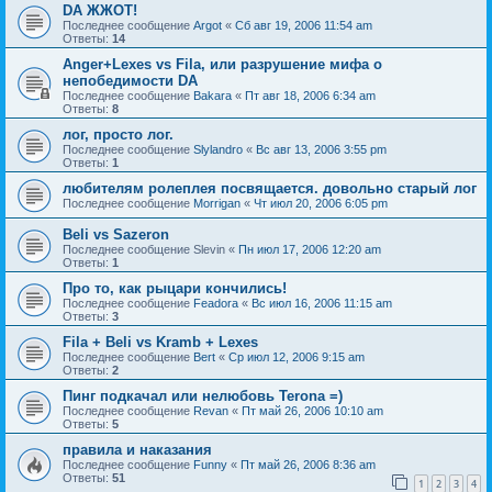
DA ЖЖОТ!
Последнее сообщение
Argot
«
Сб авг 19, 2006 11:54 am
Ответы:
14
Anger+Lexes vs Fila, или разрушение мифа о
непобедимости DA
Последнее сообщение
Bakara
«
Пт авг 18, 2006 6:34 am
Ответы:
8
лог, просто лог.
Последнее сообщение
Slylandro
«
Вс авг 13, 2006 3:55 pm
Ответы:
1
любителям ролеплея посвящается. довольно старый лог
Последнее сообщение
Morrigan
«
Чт июл 20, 2006 6:05 pm
Beli vs Sazeron
Последнее сообщение
Slevin
«
Пн июл 17, 2006 12:20 am
Ответы:
1
Про то, как рыцари кончились!
Последнее сообщение
Feadora
«
Вс июл 16, 2006 11:15 am
Ответы:
3
Fila + Beli vs Kramb + Lexes
Последнее сообщение
Bert
«
Ср июл 12, 2006 9:15 am
Ответы:
2
Пинг подкачал или нелюбовь Terona =)
Последнее сообщение
Revan
«
Пт май 26, 2006 10:10 am
Ответы:
5
правила и наказания
Последнее сообщение
Funny
«
Пт май 26, 2006 8:36 am
Ответы:
51
1
2
3
4