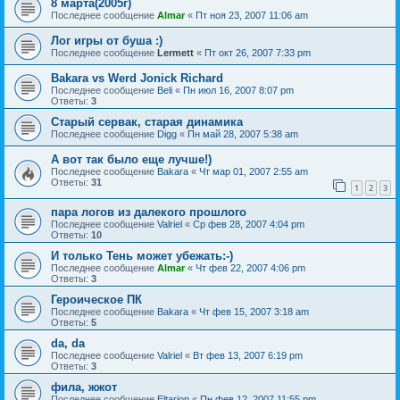
8 марта(2005г)
Последнее сообщение
Almar
«
Пт ноя 23, 2007 11:06 am
Лог игры от буша :)
Последнее сообщение
Lermett
«
Пт окт 26, 2007 7:33 pm
Bakara vs Werd Jonick Richard
Последнее сообщение
Beli
«
Пн июл 16, 2007 8:07 pm
Ответы:
3
Старый сервак, старая динамика
Последнее сообщение
Digg
«
Пн май 28, 2007 5:38 am
А вот так было еще лучше!)
Последнее сообщение
Bakara
«
Чт мар 01, 2007 2:55 am
Ответы:
31
1
2
3
пара логов из далекого прошлого
Последнее сообщение
Valriel
«
Ср фев 28, 2007 4:04 pm
Ответы:
10
И только Тень может убежать:-)
Последнее сообщение
Almar
«
Чт фев 22, 2007 4:06 pm
Ответы:
3
Героическое ПК
Последнее сообщение
Bakara
«
Чт фев 15, 2007 3:18 am
Ответы:
5
da, da
Последнее сообщение
Valriel
«
Вт фев 13, 2007 6:19 pm
Ответы:
3
фила, жжот
Последнее сообщение
Eltarion
«
Пн фев 12, 2007 11:55 pm