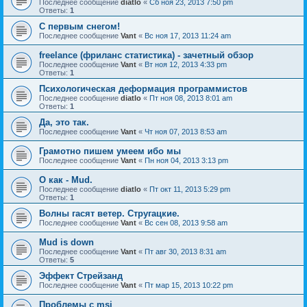
Последнее сообщение
diatlo
«
Сб ноя 23, 2013 7:50 pm
Ответы:
1
С первым снегом!
Последнее сообщение
Vant
«
Вс ноя 17, 2013 11:24 am
freelance (фриланс статистика) - зачетный обзор
Последнее сообщение
Vant
«
Вт ноя 12, 2013 4:33 pm
Ответы:
1
Психологическая деформация программистов
Последнее сообщение
diatlo
«
Пт ноя 08, 2013 8:01 am
Ответы:
1
Да, это так.
Последнее сообщение
Vant
«
Чт ноя 07, 2013 8:53 am
Грамотно пишем умеем ибо мы
Последнее сообщение
Vant
«
Пн ноя 04, 2013 3:13 pm
О как - Mud.
Последнее сообщение
diatlo
«
Пт окт 11, 2013 5:29 pm
Ответы:
1
Волны гасят ветер. Стругацкие.
Последнее сообщение
Vant
«
Вс сен 08, 2013 9:58 am
Mud is down
Последнее сообщение
Vant
«
Пт авг 30, 2013 8:31 am
Ответы:
5
Эффект Стрейзанд
Последнее сообщение
Vant
«
Пт мар 15, 2013 10:22 pm
Проблемы с msi