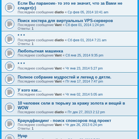
Если Вы параноик- то это не значит, что за Вами не
следят(с)
Последнее сообщение
diatlo
«
Ср фев 05, 2014 10:41 am
Поиск хостера для виртуальных VPS-серверов
Последнее сообщение
Vant
«
Сб фев 01, 2014 1:24 pm
Ответы:
1
* * *
Последнее сообщение
diatlo
«
Сб фев 01, 2014 7:21 am
Ответы:
1
Любопытная машинка
Последнее сообщение
Vant
«
Сб янв 25, 2014 9:35 pm
* * *
Последнее сообщение
Vant
«
Чт янв 23, 2014 5:27 pm
Полное собрание мудростей и легенд о дятле.
Последнее сообщение
Vant
«
Пт янв 17, 2014 7:47 pm
У кого как...
Последнее сообщение
Vant
«
Чт янв 02, 2014 5:05 am
10 человек сели в тюрьму за кражу золота и вещей в
WOW
Последнее сообщение
diatlo
«
Пт дек 27, 2013 2:12 pm
Краундфандинг - поиск спонсоров под проект
Последнее сообщение
Vant
«
Чт дек 26, 2013 6:24 pm
Ответы:
1
Нуар