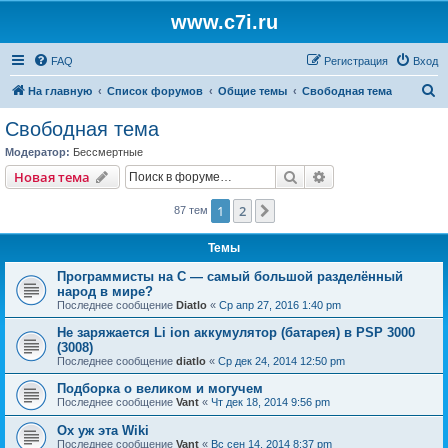
www.c7i.ru
FAQ
Регистрация
Вход
П
На главную
Список форумов
Общие темы
Свободная тема
о
Свободная тема
и
Модератор:
Бессмертные
с
Поиск
Расширенный пои
Новая тема
к
1
2
След.
87 тем
Темы
Программисты на C — самый большой разделённый
народ в мире?
Последнее сообщение
Diatlo
«
Ср апр 27, 2016 1:40 pm
Не заряжается Li ion аккумулятор (батарея) в PSP 3000
(3008)
Последнее сообщение
diatlo
«
Ср дек 24, 2014 12:50 pm
Подборка о великом и могучем
Последнее сообщение
Vant
«
Чт дек 18, 2014 9:56 pm
Ох уж эта Wiki
Последнее сообщение
Vant
«
Вс сен 14, 2014 8:37 pm