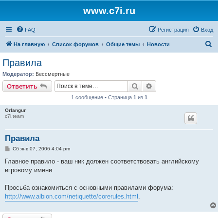
www.c7i.ru
FAQ
Регистрация
Вход
П
На главную
Список форумов
Общие темы
Новости
о
Правила
и
Модератор:
Бессмертные
с
Поиск
Расширенный поис
Ответить
к
1 сообщение • Страница
1
из
1
Orlangur
c7i.team
Правила
С
Сб янв 07, 2006 4:04 pm
о
о
Главное правило - ваш ник должен соответствовать английскому
б
игровому имени.
щ
е
н
Просьба ознакомиться с основными правилами форума:
и
е
http://www.albion.com/netiquette/corerules.html
.