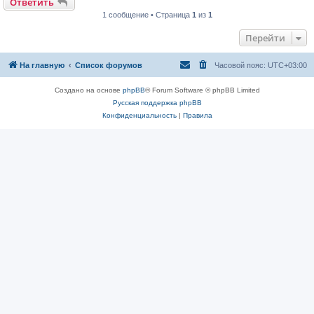
Ответить
1 сообщение • Страница
1
из
1
Перейти
На главную
Список форумов
Часовой пояс:
UTC+03:00
Создано на основе
phpBB
® Forum Software © phpBB Limited
Русская поддержка phpBB
Конфиденциальность
|
Правила