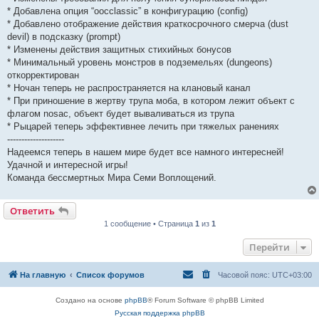
* Добавлена опция “oocclassic” в конфигурацию (config)
* Добавлено отображение действия краткосрочного смерча (dust
devil) в подсказку (prompt)
* Изменены действия защитных стихийных бонусов
* Минимальный уровень монстров в подземельях (dungeons)
откорректирован
* Ночан теперь не распространяется на клановый канал
* При приношение в жертву трупа моба, в котором лежит объект с
флагом nosac, объект будет вываливаться из трупа
* Рыцарей теперь эффективнее лечить при тяжелых ранениях
--------------------
Надеемся теперь в нашем мире будет все намного интересней!
Удачной и интересной игры!
Команда бессмертных Мира Семи Воплощений.
Ответить
1 сообщение • Страница
1
из
1
Перейти
На главную
Список форумов
Часовой пояс:
UTC+03:00
Создано на основе
phpBB
® Forum Software © phpBB Limited
Русская поддержка phpBB