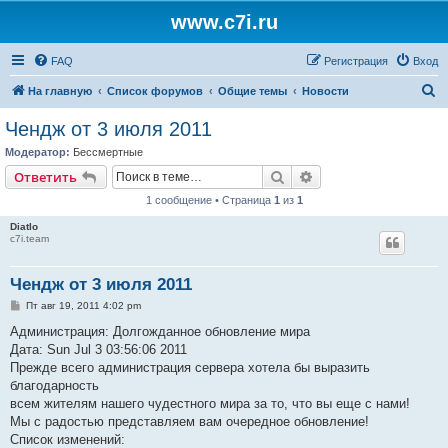
www.c7i.ru
FAQ
Регистрация
Вход
П
На главную
Список форумов
Общие темы
Новости
о
Чендж от 3 июля 2011
и
Модератор:
Бессмертные
с
Поиск
Расширенный поис
Ответить
к
1 сообщение • Страница
1
из
1
Diatlo
c7i.team
Чендж от 3 июля 2011
С
Пт авг 19, 2011 4:02 pm
о
о
Администрация: Долгожданное обновление мира
б
Дата: Sun Jul 3 03:56:06 2011
щ
е
Прежде всего администрация сервера хотела бы выразить
н
благодарность
и
е
всем жителям нашего чудестного мира за то, что вы еще с нами!
Мы с радостью представляем вам очередное обновление!
Список изменений: