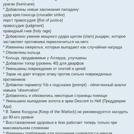
ураган (hurricane)
* Добавлены новые заклинания паладину:
удар крестоносца (crusader strike)
перст правосудия ({fist of justice)
правосудие (judgment)
праведный гнев (holy rage)
* Добавлено умение мощного удара щитом (slam) рыцарю, которое
заставляет противника переключиться на него
* Изменены ожерелья, которые выпадают как случайная награда
* Обновлены кольца
* Кольца, продаваемые у Алзаура, улучшены
* Добавлен топор (уровень 40) для дварфов
* Уменьшены повреждения от плетей и цепей
* Зарак не дает вторую атаку против сильно поврежденных
противников
* Добавлен параметр %b к подсказке (prompt) - облегченный аналог
навыка “observation”
* Добавились и обновились некоторые страницы помощи
* Уменьшено выпадение золота в арии Descent to Hell (Преддверие
Ада)
* В Замок Колдуна (Keep of the Warlock) не рекомендуется заходить
до 90-ого уровня
* Восстановление здоровья в бою работает теперь только при
максимальном сложении
* Изменены требования для получения суперкласса ниндзя