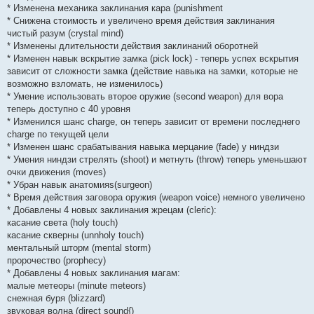
* Изменена механика заклинания кара (punishment
* Снижена стоимость и увеличено время действия заклинания
чистый разум (crystal mind)
* Изменены длительности действия заклинаний оборотней
* Изменен навык вскрытие замка (pick lock) - теперь успех вскрытия
зависит от сложности замка (действие навыка на замки, которые не
возможно взломать, не изменилось)
* Умение использовать второе оружие (second weapon) для вора
теперь доступно с 40 уровня
* Изменился шанс charge, он теперь зависит от времени последнего
charge по текущей цели
* Изменен шанс срабатывания навыка мерцание (fade) у ниндзи
* Умения ниндзи стрелять (shoot) и метнуть (throw) теперь уменьшают
очки движения (moves)
* Убран навык анатомияs(surgeon)
* Время действия заговора оружия (weapon voice) немного увеличено
* Добавлены 4 новых заклинания жрецам (cleric):
касание света (holy touch)
касание скверны (unnholy touch)
ментальный шторм (mental storm)
пророчество (prophecy)
* Добавлены 4 новых заклинания магам:
малые метеоры (minute meteors)
снежная буря (blizzard)
звуковая волна (direct sound{)