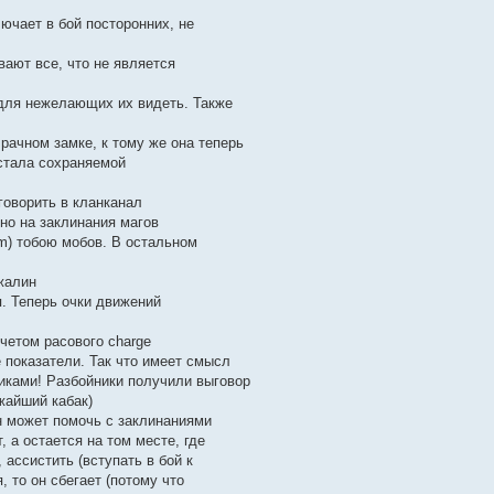
ючает в бой посторонних, не
вают все, что не является
 для нежелающих их видеть. Также
рачном замке, к тому же она теперь
 стала сохраняемой
говорить в кланканал
но на заклинания магов
m) тобою мобов. В остальном
Джалин
я. Теперь очки движений
четом расового charge
 показатели. Так что имеет смысл
иками! Разбойники получили выговор
жайший кабак)
он может помочь с заклинаниями
, а остается на том месте, где
 ассистить (вступать в бой к
, то он сбегает (потому что