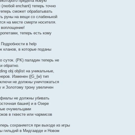
некоторого предела новую
(любой enchant) теперь точно
теперь сможет обрабатывать
ь руны на вещи со слабенькой
тся на месте смерти носителя.
е воплощение!
кропетами, теперь есть кому
. Подробности в help
ок кланов, в которые поданы
 суток. (PK) паладин теперь не
и обратно.
ng obj objlist на уникальные,
еров. Изменен ({G_{w) тип
е ключи не должны уничтожаться
у и Золотому трону увеличен
и фиалы не должны убивать
осточная башня) и в Озере
нные очумельцами
оков в гквесте или чармисов
перь сохраняется при выходе из игры
ты гильдий в Мидгаарде и Новом