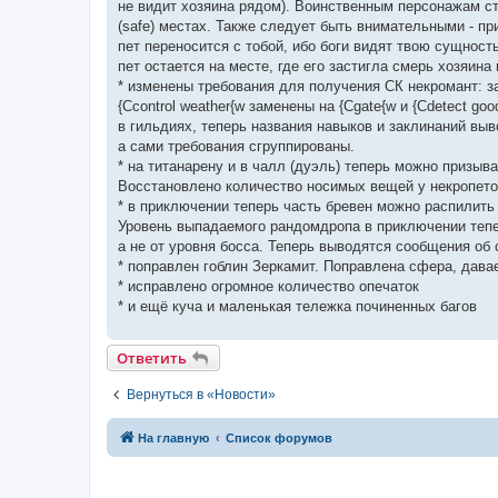
не видит хозяина рядом). Воинственным персонажам ст
(safe) местах. Также следует быть внимательными - при 
пет переносится с тобой, ибо боги видят твою сущност
пет остается на месте, где его застигла смерь хозяина
* изменены требования для получения СК некромант: зак
{Ccontrol weather{w заменены на {Cgate{w и {Cdetect go
в гильдиях, теперь названия навыков и заклинаний выв
а сами требования сгруппированы.
* на титанарену и в чалл (дуэль) теперь можно призыва
Восстановлено количество носимых вещей у некропет
* в приключении теперь часть бревен можно распилить н
Уровень выпадаемого рандомдропа в приключении тепер
а не от уровня босса. Теперь выводятся сообщения об
* поправлен гоблин Зеркамит. Поправлена сфера, дава
* исправлено огромное количество опечаток
* и ещё куча и маленькая тележка починенных багов
Ответить
Вернуться в «Новости»
На главную
Список форумов