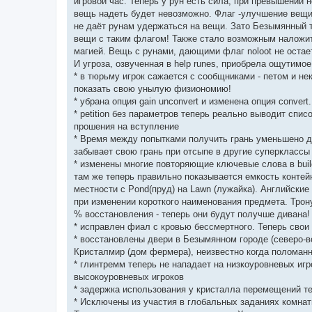
игровой час. Теперь у рун есть сила, при превышении 
вещь надеть будет невозможно. Флаг -улучшение вещи 
не даёт рунам удержаться на вещи. Зато Безымянный 
вещи с таким флагом! Также стало возможным наложит
магией. Вещь с рунами, дающими флаг noloot не остае
И угроза, озвученная в help runes, приобрела ощутимо
* в тюрьму игрок сажается с сообщниками - петом и не
показать свою унылую физиономию!
* убрана опция gain unconvert и изменена опция convert
* petition без параметров теперь реально выводит спис
прошения на вступление
* Время между попытками получить грань уменьшено до
забывает свою грань при отсыпе в другие суперклассы 
* изменены многие повторяющие ключевые слова в buildi
там же теперь правильно показывается емкость контейн
местности с Pond(пруд) на Lawn (лужайка). Английски
при изменении короткого наименования предмета. Трон
% восстановления - теперь они будут получше дивана!
* исправлен фиал с кровью бессмертного. Теперь сво
* восстановлены двери в Безымянном городе (северо-в
Кристалмир (дом фермера), неизвестно когда полома
* глинтремм теперь не нападает на низкоуровневых игр
высокоуровневых игроков
* задержка использования у кристалла перемещений те
* Исключены из участия в глобальных заданиях комна