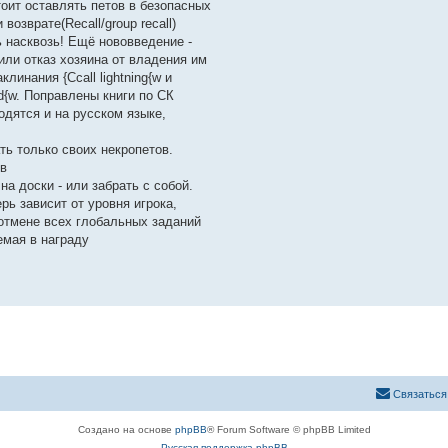
оит оставлять петов в безопасных
возврате(Recall/group recall)
ь насквозь! Ещё нововведение -
 или отказ хозяина от владения им
линания {Ccall lightning{w и
od{w. Поправлены книги по СК
одятся и на русском языке,
ть только своих некропетов.
ов
а доски - или забрать с собой.
ь зависит от уровня игрока,
 отмене всех глобальных заданий
емая в награду
Связаться
Создано на основе
phpBB
® Forum Software © phpBB Limited
Русская поддержка phpBB