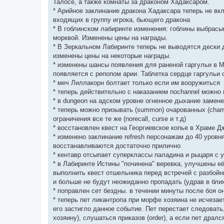
Талосе, а также комнаты за драконом Хадаксаром.
* Арийное заклинание дракона Хадаксара теперь не вкл
входящих в группу игрока, бьющего дракона
* В гоблинском лабиринте изменения: гоблины выбрасы
морквой. Изменены цены на награды.
* В Зеркальном Лабиринте теперь не выводятся дески
изменены цены на некоторые награды.
* изменены шансы появления для раненой гаргульи в М
появляется с репопом арии. Таблетка сердце гаргульи
* меч Лиллакорн болтает только если им вооружиться
* теперь действительно с наказанием nochannel можно 
* в dungeon на адском уровне огненное дыхание замене
* теперь можно призывать (summon) очарованных (char
ограничения все те же (norecall, curse и т.д)
* восстановлен квест на Георгиевское копье в Храме 
* изменено заклинание refresh персонажам до 40 уровн
восстанавливаются достаточно прилично
* кентавр отсыпает суперклассы паладина и рыцаря с у
* в Лабиринте Истины "починена" веревка, улучшены её
выполнить квест отшельника перед встречей с разбойн
и больше не будут неожиданно пропадать (удрав в бли
* поправлен сет бездны. в течении минуты после боя 
* теперь пет ликантропа при морфе хозяина не исчезает
его застигло данное событие. Пет перестает следовать,
хозяину), слушаться приказов (order), а если пет дрался