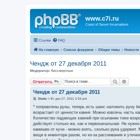
www.c7i.ru
Coast of Seven Incarnations
Ссылки
FAQ
На главную
Список форумов
Общие темы
Новости
Чендж от 27 декабря 2011
Модератор:
Бессмертные
Поиск
Расши
Ответить
Чендж от 27 декабря 2011
С
Diatlo
»
Вт дек 27, 2011 2:54 pm
о
о
* поправлены руны, теперь есть шанс наложить руну бе
б
возрастает от ценности камня. Можно извлечь часть ка
щ
е
Количество падающих камней при осыпании тоже возро
н
действует столько же, как и первоначальная. Не нужн
и
е
камешек от кучи - можно взять, сколько рука удержит.
вещи в инвентори разом, но из-за рассеивания и утечки