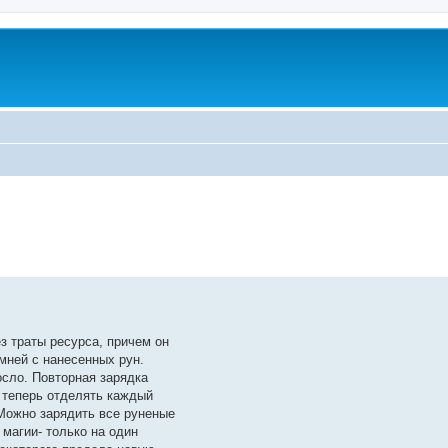
ренный поиск
з траты ресурса, причем он
мней с нанесенных рун.
сло. Повторная зарядка
о теперь отделять каждый
 Можно зарядить все руненые
 магии- только на один