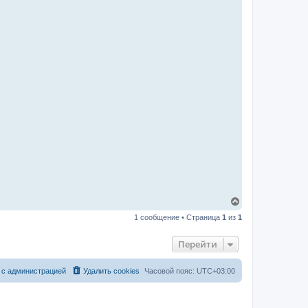
В
е
1 сообщение • Страница
1
из
1
р
н
у
Перейти
т
ь
с
 с администрацией
Удалить cookies
Часовой пояс:
UTC+03:00
я
к
н
а