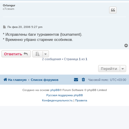
Orlangur
c7i.team
С
Пн фев 20, 2006 5:27 pm
о
о
* Исправлены баги турнаментов (tournament).
б
* Временно убрано старение особняков.
щ
е
н
и
Ответить
е
2 сообщения • Страница
1
из
1
Перейти
На главную
Список форумов
Часовой пояс:
UTC+03:00
Создано на основе
phpBB
® Forum Software © phpBB Limited
Русская поддержка phpBB
Конфиденциальность
|
Правила