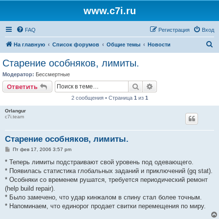
www.c7i.ru
FAQ
Регистрация
Вход
П
На главную
Список форумов
Общие темы
Новости
о
Старение особняков, лимиты.
и
Модератор:
Бессмертные
с
Поиск
Расширенный поис
Ответить
к
2 сообщения • Страница
1
из
1
Orlangur
c7i.team
Старение особняков, лимиты.
С
Пт фев 17, 2006 3:57 pm
о
о
* Теперь лимиты подстраивают свой уровень под одевающего.
б
* Появилась статистика глобальных заданий и приключений (gq stat).
щ
е
* Особняки со временем рушатся, требуется периодический ремонт
н
(help build repair).
и
е
* Было замечено, что удар кинжалом в спину стал более точным.
* Напоминаем, что единорог продает свитки перемещения по миру.