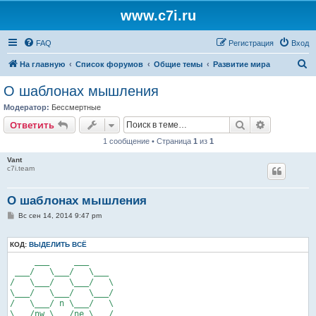
www.c7i.ru
FAQ
Регистрация
Вход
П
На главную
Список форумов
Общие темы
Развитие мира
о
О шаблонах мышления
и
Модератор:
Бессмертные
с
Поиск
Расширен
Ответить
к
1 сообщение • Страница
1
из
1
Vant
c7i.team
О шаблонах мышления
С
Вс сен 14, 2014 9:47 pm
о
о
б
КОД:
ВЫДЕЛИТЬ ВСЁ
щ
е
     ___     ___

н
 ___/   \___/   \___

и
/   \___/   \___/   \

е
\___/   \___/   \___/

/   \___/ n \___/   \

\___/nw \___/ne \___/
