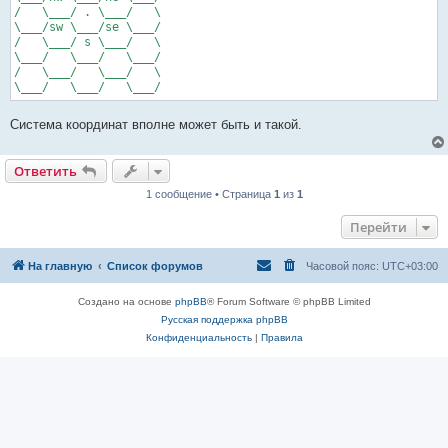
/   \___/ . \___/   \

\___/sw \___/se \___/

/   \___/ s \___/   \

\___/   \___/   \___/

/   \___/   \___/   \

Система координат вполне может быть и такой.
Ответить
1 сообщение • Страница
1
из
1
Перейти
На главную
Список форумов
Часовой пояс:
UTC+03:00
Создано на основе
phpBB
® Forum Software © phpBB Limited
Русская поддержка phpBB
Конфиденциальность
|
Правила