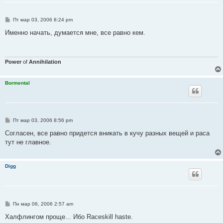
С
Пт мар 03, 2006 8:24 pm
о
о
Именно начать, думается мне, все равно кем.
б
щ
е
н
и
Power
of
Annihilation
е
Bormental
С
Пт мар 03, 2006 8:56 pm
о
о
Согласен, все равно придется вникать в кучу разных вещей и раса
б
тут не главное.
щ
е
н
и
Digg
е
С
Пн мар 06, 2006 2:57 am
о
о
Халфлингом проще... Ибо Raceskill haste.
б