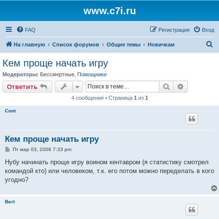
www.c7i.ru
FAQ
Регистрация
Вход
П
На главную
Список форумов
Общие темы
Новичкам
о
Кем проще начать игру
и
Модераторы:
Бессмертные
,
Помощники
с
Поиск
Расширен
Ответить
к
4 сообщения • Страница
1
из
1
Cont
Кем проще начать игру
С
Пт мар 03, 2006 7:33 pm
о
о
Нубу начинать проще игру воином кентавром (я статистику смотрел
б
командой кто) или человеком, т.к. его потом можно переделать в кого
щ
е
угодно?
н
и
е
Bert