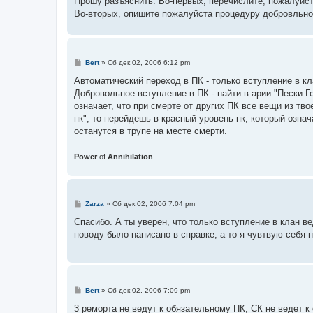
Прошу разъяснить. Во-первых, перечислите, пожалуйст
Во-вторых, опишите пожалуйста процедуру добровльно
С
Bert
»
Сб дек 02, 2006 6:12 pm
о
о
Автоматический переход в ПК - только вступление в кл
б
Добровольное вступление в ПК - найти в арии "Пески Го
щ
е
означает, что при смерте от других ПК все вещи из тво
н
пк", то перейдешь в красный уровень пк, который означ
и
е
останутся в трупе на месте смерти.
Power
of
Annihilation
С
Zarza
»
Сб дек 02, 2006 7:04 pm
о
о
Спасибо. А ты уверен, что только вступление в клан 
б
поводу было написано в справке, а то я чувтвую себя 
щ
е
н
и
е
С
Bert
»
Сб дек 02, 2006 7:09 pm
о
о
3 реморта не ведут к обязательному ПК, СК не ведет к