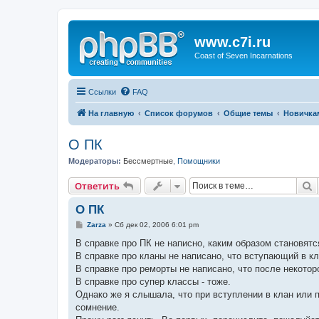
www.c7i.ru
Coast of Seven Incarnations
Ссылки
FAQ
На главную
Список форумов
Общие темы
Новичка
О ПК
Модераторы:
Бессмертные
,
Помощники
П
Ответить
О ПК
С
Zarza
»
Сб дек 02, 2006 6:01 pm
о
о
В справке про ПК не написно, каким образом становятс
б
В справке про кланы не написано, что вступающий в к
щ
е
В справке про реморты не написано, что после некотор
н
В справке про супер классы - тоже.
и
е
Однако же я слышала, что при вступлении в клан или п
сомнение.