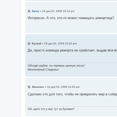
и
е
С
Zarza
»
Сб дек 02, 2006 10:14 pm
о
о
Интересно. А что, кто-то может помещать ремортица?
б
щ
е
н
и
е
С
Kyrand
»
Сб дек 02, 2006 10:22 pm
о
о
Да, просто команда реморта не сработает, выдав бла-бл
б
щ
е
н
и
Обходя грабли, ты теряешь ценную экспу!
е
Мохнолапый Следопыт.
С
Alexeuss
»
Ср дек 03, 2008 10:33 am
о
о
Сделано это для того, чтобы не превратить мир в соби
б
щ
е
н
и
Ой, щито это у вас тут за буковки?
е