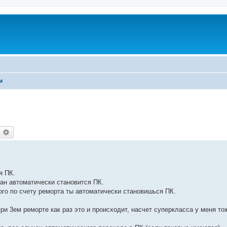
м
оиск
Расширенный поиск
я ПК.
лан автоматически становится ПК.
ого по счету реморта ты автоматически становишься ПК.
ри 3ем реморте как раз это и происходит, насчет суперкласса у меня то