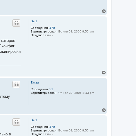
В
е
р
Bert
н
у
Сообщения:
470
Зарегистрирован:
Вс янв 08, 2006 9:55 am
т
Откуда:
Казань
ь
 которое
с
я
 "конфиг
к
 экипировки
н
а
ч
а
л
В
у
е
р
Zarza
н
у
Сообщения:
21
Зарегистрирован:
Чт ноя 30, 2006 8:43 pm
т
 этому
ь
с
я
В
к
е
н
р
а
Bert
н
ч
у
Сообщения:
470
а
Зарегистрирован:
Вс янв 08, 2006 9:55 am
т
л
лько в
Откуда:
Казань
ь