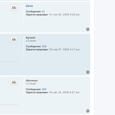
е
н
р
а
Zarza
н
ч
у
Сообщения:
21
а
Зарегистрирован:
Чт ноя 30, 2006 8:43 pm
т
л
ь
у
с
я
В
к
е
н
р
а
Kyrand
н
ч
c7i.team
у
а
Сообщения:
310
т
л
Зарегистрирован:
Сб янв 07, 2006 4:17 pm
ь
у
с
я
к
н
а
В
ч
е
а
р
л
Alexeuss
н
у
c7i.team
у
Сообщения:
283
т
Зарегистрирован:
Пн авг 18, 2008 8:37 am
ь
с
я
к
н
В
а
е
ч