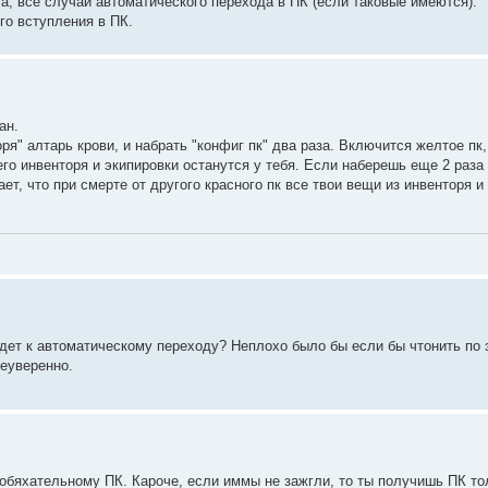
а, все случаи автоматического перехода в ПК (если таковые имеются).
го вступления в ПК.
ан.
ря" алтарь крови, и набрать "конфиг пк" два раза. Включится желтое пк,
его инвенторя и экипировки останутся у тебя. Если наберешь еще 2 раза
ает, что при смерте от другого красного пк все твои вещи из инвенторя и
ведет к автоматическому переходу? Неплохо было бы если бы чтонить по
неуверенно.
 обяхательному ПК. Кароче, если иммы не зажгли, то ты получишь ПК то