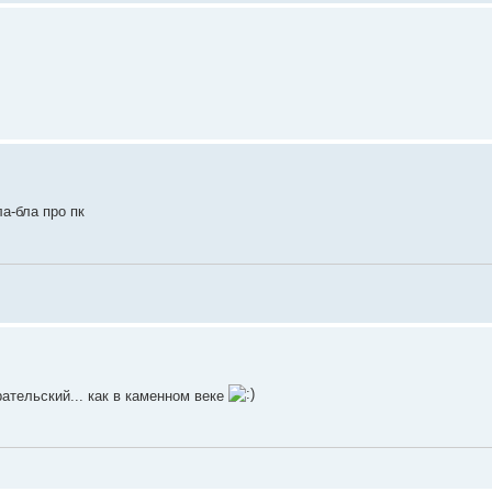
а-бла про пк
рательский... как в каменном веке