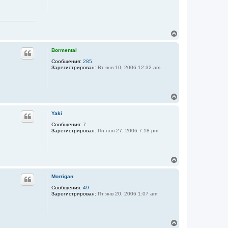
у
с
я
к
н
В
а
е
ч
р
а
Bormental
н
л
у
Сообщения:
285
у
Зарегистрирован:
Вт янв 10, 2006 12:32 am
т
ь
с
я
В
к
е
н
р
а
Yaki
н
ч
у
Сообщения:
7
а
Зарегистрирован:
Пн ноя 27, 2006 7:18 pm
т
л
ь
у
с
я
В
к
е
н
р
а
Morrigan
н
ч
у
Сообщения:
49
а
Зарегистрирован:
Пт янв 20, 2006 1:07 am
т
л
ь
у
с
я
В
к