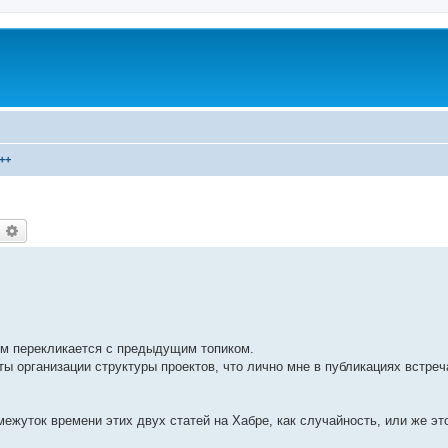
++
оиск
Расширенный поиск
ом перекликается с предыдущим топиком.
ы организации структуры проектов, что лично мне в публикациях встреч
межуток времени этих двух статей на Хабре, как случайность, или же эт