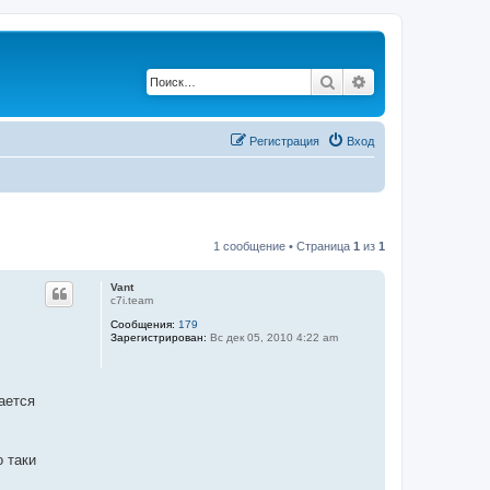
Поиск
Расширенный по
Регистрация
Вход
1 сообщение • Страница
1
из
1
Vant
c7i.team
Сообщения:
179
Зарегистрирован:
Вс дек 05, 2010 4:22 am
ается
о таки