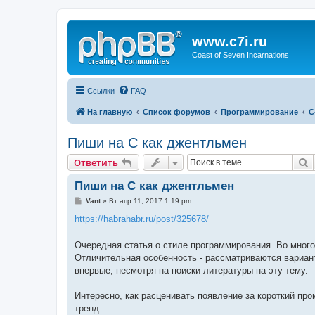
www.c7i.ru
Coast of Seven Incarnations
Ссылки
FAQ
На главную
Список форумов
Программирование
C
Пиши на C как джентльмен
П
Ответить
Пиши на C как джентльмен
С
Vant
»
Вт апр 11, 2017 1:19 pm
о
о
https://habrahabr.ru/post/325678/
б
щ
е
Очередная статья о стиле программирования. Во мног
н
Отличительная особенность - рассматриваются вариант
и
е
впервые, несмотря на поиски литературы на эту тему.
Интересно, как расценивать появление за короткий про
тренд.