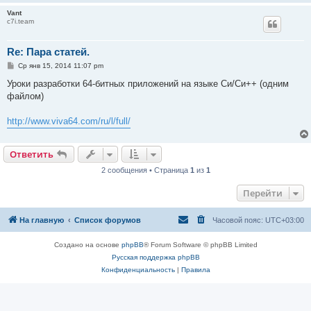
Vant
c7i.team
Re: Пара статей.
С
Ср янв 15, 2014 11:07 pm
о
о
Уроки разработки 64-битных приложений на языке Си/Си++ (одним
б
файлом)
щ
е
н
http://www.viva64.com/ru/l/full/
и
е
Ответить
2 сообщения • Страница
1
из
1
Перейти
На главную
Список форумов
Часовой пояс:
UTC+03:00
Создано на основе
phpBB
® Forum Software © phpBB Limited
Русская поддержка phpBB
Конфиденциальность
|
Правила