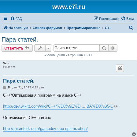
www.c7i.ru
FAQ
Регистрация
Вход
П
На главную
Список форумов
Программирование
C++
о
Пара статей.
и
Поиск
Расширен
Ответить
с
2 сообщения • Страница
1
из
1
к
Vant
c7i.team
Пара статей.
С
Вт дек 31, 2013 4:28 pm
о
о
C++/Оптимизация программ на языке C++
б
щ
е
http://dev.wikitt.com/wiki/C++/%D0%9E%D ... BA%D0%B5-C
++
н
и
е
Оптимизация C++ в играх
http://microfork.com/gamedev-cpp-optimization/