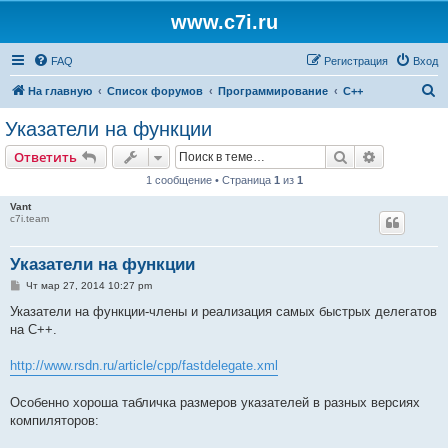
www.c7i.ru
FAQ
Регистрация
Вход
П
На главную
Список форумов
Программирование
C++
о
Указатели на функции
и
Поиск
Расширен
Ответить
с
1 сообщение • Страница
1
из
1
к
Vant
c7i.team
Указатели на функции
С
Чт мар 27, 2014 10:27 pm
о
о
Указатели на функции-члены и реализация самых быстрых делегатов
б
на С++.
щ
е
н
http://www.rsdn.ru/article/cpp/fastdelegate.xml
и
е
Особенно хороша табличка размеров указателей в разных версиях
компиляторов: