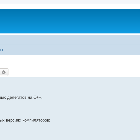
++
оиск
Расширенный поиск
рых делегатов на С++.
ных версиях компиляторов: