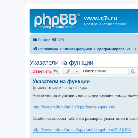
www.c7i.ru
Coast of Seven Incarnations
Ссылки
FAQ
На главную
Список форумов
Программирование
C
Указатели на функции
П
Ответить
Указатели на функции
С
Vant
»
Чт мар 27, 2014 10:27 pm
о
о
Указатели на функции-члены и реализация самых быст
б
щ
е
http://www.rsdn.ru/article/cpp/fastdelegate.xml
н
и
е
Особенно хороша табличка размеров указателей в раз
http://www.rsdn.ru/article/cpp/fastdelegate.xml#EQDAC