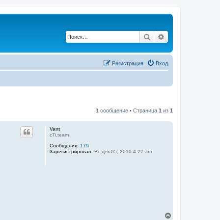
Поиск
Расширенный по
Регистрация
Вход
1 сообщение • Страница
1
из
1
Vant
c7i.team
Сообщения:
179
Зарегистрирован:
Вс дек 05, 2010 4:22 am
В