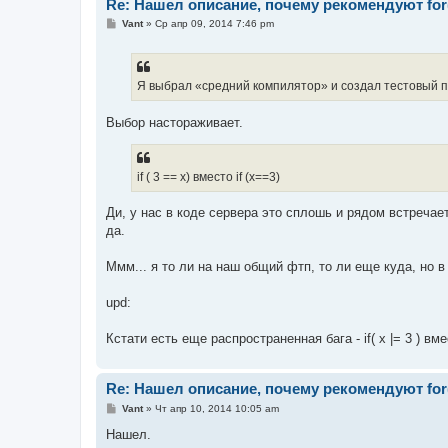
Re: Нашел описание, почему рекомендуют for(..;
С
Vant
»
Ср апр 09, 2014 7:46 pm
о
о
б
щ
е
Я выбрал «средний компилятор» и создал тестовый пр
н
и
е
Выбор настораживает.
if ( 3 == x) вместо if (x==3)
Ди, у нас в коде сервера это сплошь и рядом встречает
да.
Ммм... я то ли на наш общий фтп, то ли еще куда, но в
upd:
Кстати есть еще распространенная бага - if( x |= 3 ) вмест
Re: Нашел описание, почему рекомендуют for(..;
С
Vant
»
Чт апр 10, 2014 10:05 am
о
о
Нашел.
б