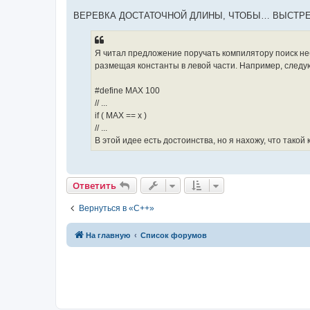
щ
е
ВЕРЕВКА ДОСТАТОЧНОЙ ДЛИНЫ, ЧТОБЫ… ВЫСТРЕЛИТЬ 
н
и
е
Я читал предложение поручать компилятору поиск не
размещая константы в левой части. Например, следу
#define MAX 100
// ...
if ( MAX == x )
// ...
В этой идее есть достоинства, но я нахожу, что такой 
Ответить
Вернуться в «C++»
На главную
Список форумов