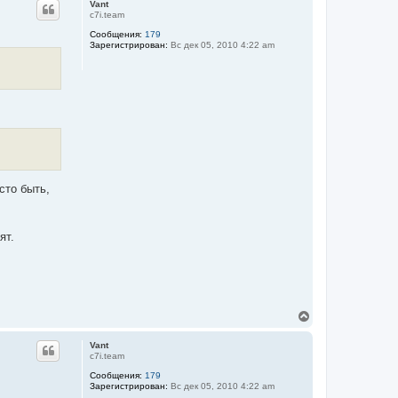
Vant
н
c7i.team
у
Сообщения:
179
т
Зарегистрирован:
Вс дек 05, 2010 4:22 am
ь
с
я
к
н
а
ч
а
л
у
сто быть,
ят.
В
е
р
Vant
н
c7i.team
у
Сообщения:
179
т
Зарегистрирован:
Вс дек 05, 2010 4:22 am
ь