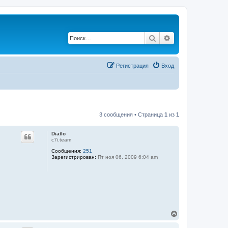
Поиск
Расширенный по
Регистрация
Вход
3 сообщения • Страница
1
из
1
Diatlo
c7i.team
Сообщения:
251
Зарегистрирован:
Пт ноя 06, 2009 6:04 am
В
е
р