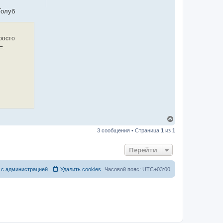
с
я
олуб
к
н
а
ч
росто
а
=:
л
у
В
е
3 сообщения • Страница
1
из
1
р
н
у
Перейти
т
ь
с
 с администрацией
Удалить cookies
Часовой пояс:
UTC+03:00
я
к
н
а
ч
а
л
у