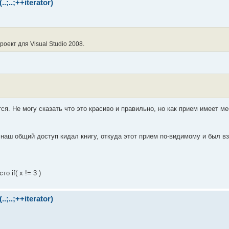
..;++iterator)
оект для Visual Studio 2008.
ся. Не могу сказать что это красиво и правильно, но как прием имеет ме
 наш общий доступ кидал книгу, откуда этот прием по-видимому и был вз
о if( x != 3 )
..;++iterator)