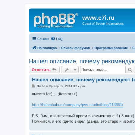
www.c7i.ru
Coast of Seven Incarnations
Ссылки
FAQ
На главную
Список форумов
Программирование
C
Нашел описание, почему рекомендуют fo
П
Ответить
Нашел описание, почему рекомендуют for(.
С
Diatlo
»
Ср апр 09, 2014 3:17 pm
о
о
вместо for(..;..;iterator++)
б
щ
е
http://habrahabr.ru/company/pvs-studio/blog/113661/
н
и
е
P.S. Гмм, а интересный прием в комментах с if ( 3 == x)
Помнится, я его где-то видел (да-да, это старо и избито,