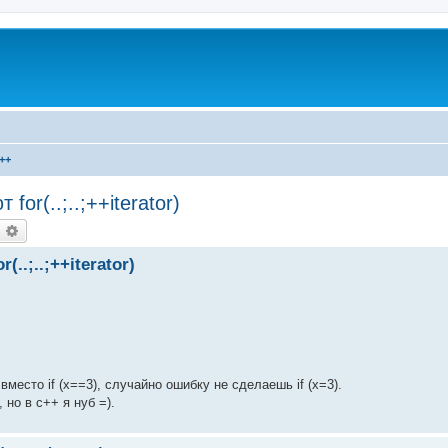
++
r(..;..;++iterator)
оиск
Расширенный поиск
.;..;++iterator)
 вместо if (x==3), случайно ошибку не сделаешь if (x=3).
 но в с++ я нуб =).