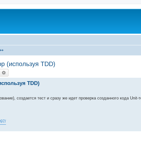
++
ор (используя TDD)
оиск
Расширенный поиск
(используя TDD)
ование), создается тест и сразу же идет проверка созданного кода Unit-
097/