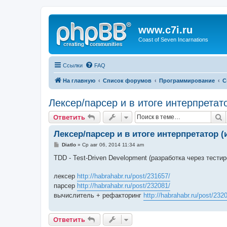
www.c7i.ru
Coast of Seven Incarnations
Ссылки
FAQ
На главную
Список форумов
Программирование
C
Лексер/парсер и в итоге интерпретат
П
Ответить
Лексер/парсер и в итоге интерпретатор 
С
Diatlo
»
Ср авг 06, 2014 11:34 am
о
о
TDD - Test-Driven Development (разработка через тестир
б
щ
е
лексер
http://habrahabr.ru/post/231657/
н
парсер
http://habrahabr.ru/post/232081/
и
е
вычислитель + рефакторинг
http://habrahabr.ru/post/232
Ответить