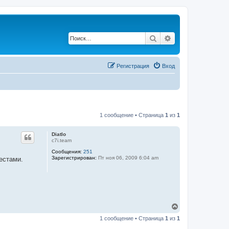
Поиск
Расширенный по
Регистрация
Вход
1 сообщение • Страница
1
из
1
Diatlo
c7i.team
Сообщения:
251
Зарегистрирован:
Пт ноя 06, 2009 6:04 am
тестами.
В
е
1 сообщение • Страница
1
из
1
р
н