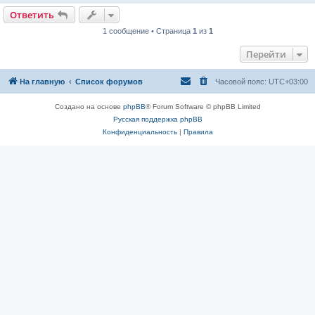
Ответить
1 сообщение • Страница
1
из
1
Перейти
На главную
Список форумов
Часовой пояс:
UTC+03:00
Создано на основе
phpBB
® Forum Software © phpBB Limited
Русская поддержка phpBB
Конфиденциальность
|
Правила