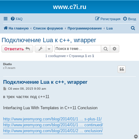
www.c7i.ru
FAQ
Регистрация
Вход
П
На главную
Список форумов
Программирование
Lua
о
Подключение Lua к c++, wrapper
и
Поиск
Расширен
Ответить
с
1 сообщение • Страница
1
из
1
к
Diatlo
c7i.team
Подключение Lua к c++, wrapper
С
Сб июн 06, 2015 9:00 am
о
о
в трех частях под c++11
б
щ
е
Interfacing Lua With Templates in C++11 Conclusion
н
и
е
http://www.jeremyong.com/blog/2014/01/1 ... s-plus-11/
http://www.jeremyong.com/blog/2014/01/1 ... continued/
http://www.jeremyong.com/blog/2014/01/2 ... onclusion/