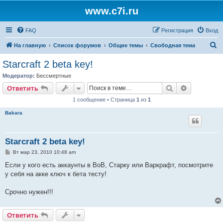
www.c7i.ru
FAQ
Регистрация
Вход
П
На главную
Список форумов
Общие темы
Свободная тема
о
Starcraft 2 beta key!
и
Модератор:
Бессмертные
с
Поиск
Расширен
Ответить
к
1 сообщение • Страница
1
из
1
Bakara
Starcraft 2 beta key!
С
Вт мар 23, 2010 10:48 am
о
о
Если у кого есть аккаунты в ВоВ, Старку или Варкрафт, посмотрите
б
у себя на акке ключ к бета тесту!
щ
е
н
Срочно нужен!!!
и
е
Ответить