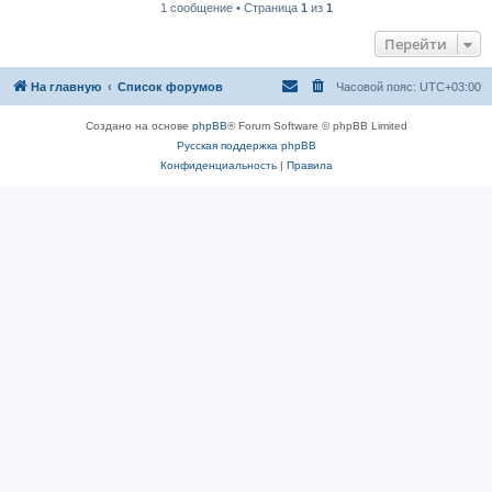
1 сообщение • Страница
1
из
1
Перейти
На главную
Список форумов
Часовой пояс:
UTC+03:00
Создано на основе
phpBB
® Forum Software © phpBB Limited
Русская поддержка phpBB
Конфиденциальность
|
Правила