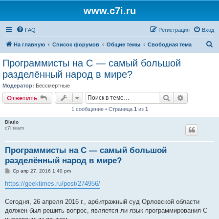
www.c7i.ru
FAQ
Регистрация
Вход
П
На главную
Список форумов
Общие темы
Свободная тема
о
Программисты на C — самый большой
и
разделённый народ в мире?
с
Модератор:
Бессмертные
к
Поиск
Расширен
Ответить
1 сообщение • Страница
1
из
1
Diatlo
c7i.team
Программисты на C — самый большой
разделённый народ в мире?
С
Ср апр 27, 2016 1:40 pm
о
о
https://geektimes.ru/post/274956/
б
щ
е
Сегодня, 26 апреля 2016 г., арбитражный суд Орловской области
н
должен был решить вопрос, является ли язык программирования C
и
е