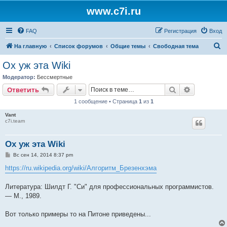
www.c7i.ru
FAQ
Регистрация
Вход
П
На главную
Список форумов
Общие темы
Свободная тема
о
Ох уж эта Wiki
и
Модератор:
Бессмертные
с
Поиск
Расширен
Ответить
к
1 сообщение • Страница
1
из
1
Vant
c7i.team
Ох уж эта Wiki
С
Вс сен 14, 2014 8:37 pm
о
о
https://ru.wikipedia.org/wiki/Алгоритм_Брезенхэма
б
щ
е
Литература: Шилдт Г. "Си" для профессиональных программистов.
н
— М., 1989.
и
е
Вот только примеры то на Питоне приведены...