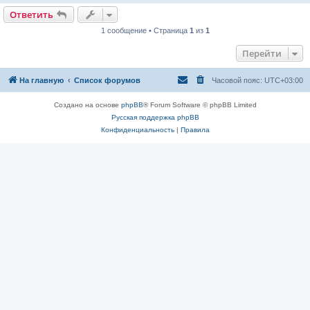
Ответить
1 сообщение • Страница
1
из
1
Перейти
На главную
Список форумов
Часовой пояс:
UTC+03:00
Создано на основе
phpBB
® Forum Software © phpBB Limited
Русская поддержка phpBB
Конфиденциальность
|
Правила