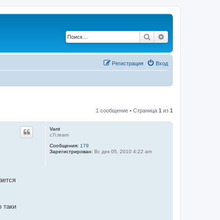
Поиск
Расширенный по
Регистрация
Вход
1 сообщение • Страница
1
из
1
Vant
c7i.team
Сообщения:
179
Зарегистрирован:
Вс дек 05, 2010 4:22 am
ается
о таки