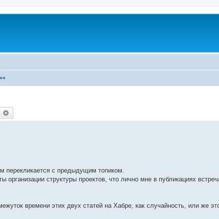
++
оиск
Расширенный поиск
ом перекликается с предыдущим топиком.
ы организации структуры проектов, что лично мне в публикациях встреч
межуток времени этих двух статей на Хабре, как случайность, или же эт