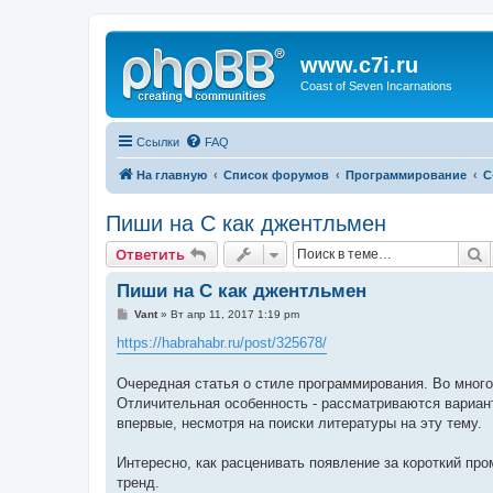
www.c7i.ru
Coast of Seven Incarnations
Ссылки
FAQ
На главную
Список форумов
Программирование
C
Пиши на C как джентльмен
П
Ответить
Пиши на C как джентльмен
С
Vant
»
Вт апр 11, 2017 1:19 pm
о
о
https://habrahabr.ru/post/325678/
б
щ
е
Очередная статья о стиле программирования. Во мног
н
Отличительная особенность - рассматриваются вариант
и
е
впервые, несмотря на поиски литературы на эту тему.
Интересно, как расценивать появление за короткий про
тренд.