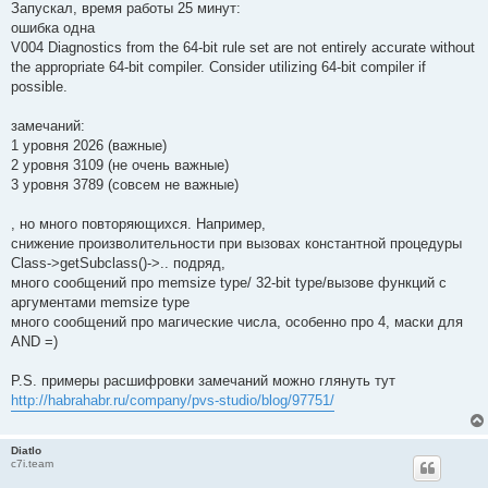
Запускал, время работы 25 минут:
ошибка одна
V004 Diagnostics from the 64-bit rule set are not entirely accurate without
the appropriate 64-bit compiler. Consider utilizing 64-bit compiler if
possible.
замечаний:
1 уровня 2026 (важные)
2 уровня 3109 (не очень важные)
3 уровня 3789 (совсем не важные)
, но много повторяющихся. Например,
снижение произволительности при вызовах константной процедуры
Class->getSubclass()->.. подряд,
много сообщений про memsize type/ 32-bit type/вызове функций с
аргументами memsize type
много сообщений про магические числа, особенно про 4, маски для
AND =)
P.S. примеры расшифровки замечаний можно глянуть тут
http://habrahabr.ru/company/pvs-studio/blog/97751/
Diatlo
c7i.team