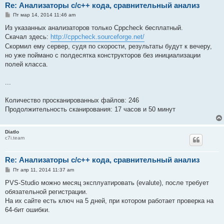
Re: Анализаторы c/c++ кода, сравнительный анализ
С
Пт мар 14, 2014 11:46 am
о
о
Из указанных анализаторов только Cppcheck бесплатный.
б
Скачал здесь:
http://cppcheck.sourceforge.net/
щ
е
Скормил ему сервер, судя по скорости, результаты будут к вечеру,
н
но уже поймано с полдесятка конструкторов без инициализации
и
е
полей класса.
...
Количество просканированных файлов: 246
Продолжительность сканирования: 17 часов и 50 минут
Diatlo
c7i.team
Re: Анализаторы c/c++ кода, сравнительный анализ
С
Пт апр 11, 2014 11:37 am
о
о
PVS-Studio можно месяц эксплуатировать (evalute), после требует
б
обязательной регистрации.
щ
е
На их сайте есть ключ на 5 дней, при котором работает проверка на
н
64-бит ошибки.
и
е