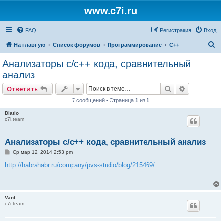
www.c7i.ru
FAQ
Регистрация
Вход
П
На главную
Список форумов
Программирование
C++
о
Анализаторы c/c++ кода, сравнительный
и
анализ
с
Поиск
Расширен
Ответить
к
7 сообщений • Страница
1
из
1
Diatlo
c7i.team
Анализаторы c/c++ кода, сравнительный анализ
С
Ср мар 12, 2014 2:53 pm
о
о
http://habrahabr.ru/company/pvs-studio/blog/215469/
б
щ
е
н
и
Vant
е
c7i.team