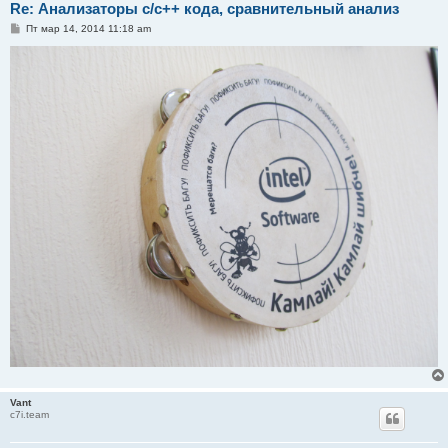
Re: Анализаторы c/c++ кода, сравнительный анализ
С
Пт мар 14, 2014 11:18 am
о
о
б
щ
е
н
и
е
Vant
c7i.team