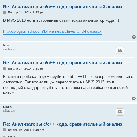
Re: Анализаторы c/c++ кода, сравнительный анализ
С
Пн апр 14, 2014 3:37 pm
о
о
В MVS 2013 есть встроенный статический анализатор кода =)
б
щ
е
http://blogs.msdn.com/b/hkamel/archive/ ... d-how.aspx
н
и
е
Vant
c7i.team
Re: Анализаторы c/c++ кода, сравнительный анализ
С
Пн апр 14, 2014 6:35 pm
о
о
Кстати я пробовал в g++ врубить -std=c++11 -- сервер скомпилялся с
б
легкостью. Так что если уж переползать на MVS 2013, то и
щ
е
последний стандарт врубать. Есть в нем пара-тройка полезностей
н
новых.
и
е
Diatlo
c7i.team
Re: Анализаторы c/c++ кода, сравнительный анализ
С
Вт апр 15, 2014 1:38 pm
о
о