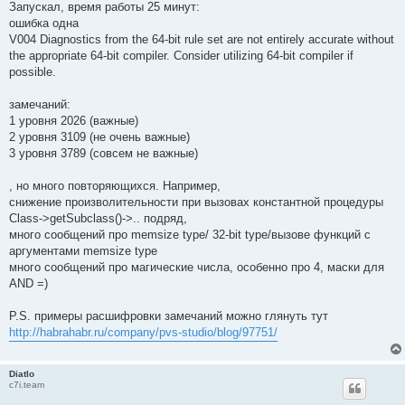
Запускал, время работы 25 минут:
ошибка одна
V004 Diagnostics from the 64-bit rule set are not entirely accurate without
the appropriate 64-bit compiler. Consider utilizing 64-bit compiler if
possible.
замечаний:
1 уровня 2026 (важные)
2 уровня 3109 (не очень важные)
3 уровня 3789 (совсем не важные)
, но много повторяющихся. Например,
снижение произволительности при вызовах константной процедуры
Class->getSubclass()->.. подряд,
много сообщений про memsize type/ 32-bit type/вызове функций с
аргументами memsize type
много сообщений про магические числа, особенно про 4, маски для
AND =)
P.S. примеры расшифровки замечаний можно глянуть тут
http://habrahabr.ru/company/pvs-studio/blog/97751/
Diatlo
c7i.team