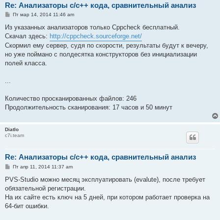
Re: Анализаторы c/c++ кода, сравнительный анализ
С
Пт мар 14, 2014 11:46 am
о
о
Из указанных анализаторов только Cppcheck бесплатный.
б
Скачал здесь:
http://cppcheck.sourceforge.net/
щ
е
Скормил ему сервер, судя по скорости, результаты будут к вечеру,
н
но уже поймано с полдесятка конструкторов без инициализации
и
е
полей класса.
...
Количество просканированных файлов: 246
Продолжительность сканирования: 17 часов и 50 минут
Diatlo
c7i.team
Re: Анализаторы c/c++ кода, сравнительный анализ
С
Пт апр 11, 2014 11:37 am
о
о
PVS-Studio можно месяц эксплуатировать (evalute), после требует
б
обязательной регистрации.
щ
е
На их сайте есть ключ на 5 дней, при котором работает проверка на
н
64-бит ошибки.
и
е