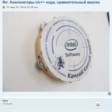
Re: Анализаторы c/c++ кода, сравнительный анализ
С
Пт мар 14, 2014 11:18 am
о
о
б
щ
е
н
и
е
Vant
c7i.team