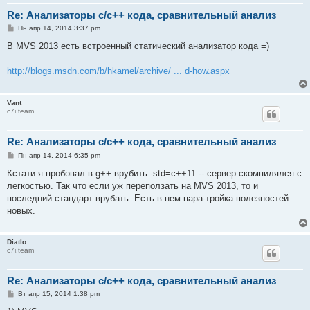
Re: Анализаторы c/c++ кода, сравнительный анализ
С
Пн апр 14, 2014 3:37 pm
о
о
В MVS 2013 есть встроенный статический анализатор кода =)
б
щ
е
http://blogs.msdn.com/b/hkamel/archive/ ... d-how.aspx
н
и
е
Vant
c7i.team
Re: Анализаторы c/c++ кода, сравнительный анализ
С
Пн апр 14, 2014 6:35 pm
о
о
Кстати я пробовал в g++ врубить -std=c++11 -- сервер скомпилялся с
б
легкостью. Так что если уж переползать на MVS 2013, то и
щ
е
последний стандарт врубать. Есть в нем пара-тройка полезностей
н
новых.
и
е
Diatlo
c7i.team
Re: Анализаторы c/c++ кода, сравнительный анализ
С
Вт апр 15, 2014 1:38 pm
о
о