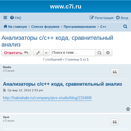
www.c7i.ru
FAQ
Регистрация
Вход
П
На главную
Список форумов
Программирование
C++
о
Анализаторы c/c++ кода, сравнительный
и
анализ
с
Поиск
Расширен
Ответить
к
7 сообщений • Страница
1
из
1
Diatlo
c7i.team
Анализаторы c/c++ кода, сравнительный анализ
С
Ср мар 12, 2014 2:53 pm
о
о
http://habrahabr.ru/company/pvs-studio/blog/215469/
б
щ
е
н
и
Vant
е
c7i.team